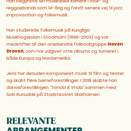
Han begyndte sin musikalske karriere i rock- og
reggaebands som 14-årig og fandt senere vej til jazz,
improvisation og folkemusik.
Han studerede folkemusik på Kungliga
Musikhögskolan i Stockholm (1999–2003) og var
medstifter af den anerkendte folkrockgruppe
Hoven
Droven
, som har udgivet otte albums og turneret i
både Europa og Nordamerika.
Jens har desuden komponeret musik til film og teater
og skabt flere børneforestillinger. I 2018 skabte han
danseforestillingen
“Venda & Vrida”
sammen med
Sidri Runudde på Stadsteatret Skärholmen.
RELEVANTE
ARRANGEMENTER