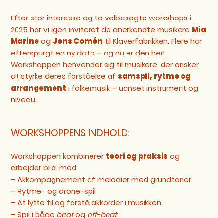
Efter stor interesse og to velbesøgte workshops i
2025 har vi igen inviteret de anerkendte musikere
Mia
Marine
og
Jens Comén
til Klaverfabrikken. Flere har
efterspurgt en ny dato – og nu er den her!
Workshoppen henvender sig til musikere, der ønsker
at styrke deres forståelse af
samspil, rytme og
arrangement
i folkemusik – uanset instrument og
niveau.
WORKSHOPPENS INDHOLD:
Workshoppen kombinerer
teori og praksis
og
arbejder bl.a. med:
– Akkompagnement af melodier med grundtoner
– Rytme- og drone-spil
– At lytte til og forstå akkorder i musikken
– Spil i både
beat
og
off-beat