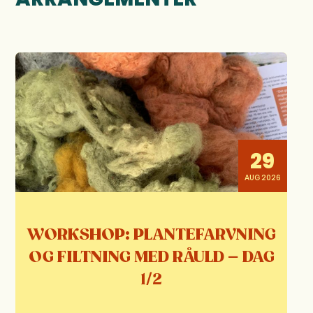
29
AUG 2026
WORKSHOP: PLANTEFARVNING
OG FILTNING MED RÅULD – DAG
1/2