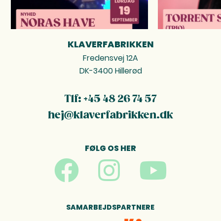
KLAVERFABRIKKEN
FOOTER
Fredensvej 12A
DK-3400 Hillerød
Tlf: +45 48 26 74 57
hej@klaverfabrikken.dk
FØLG OS HER
SAMARBEJDSPARTNERE