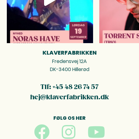
KLAVERFABRIKKEN
FOOTER
Fredensvej 12A
DK-3400 Hillerød
Tlf: +45 48 26 74 57
hej@klaverfabrikken.dk
FØLG OS HER