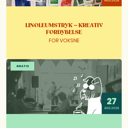
AUG 2026
LINOLEUMSTRYK – KREATIV
FORDYBELSE
FOR VOKSNE
GRATIS
27
AUG 2026