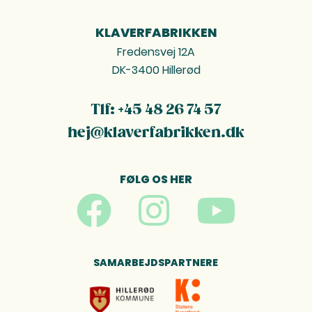
KLAVERFABRIKKEN
FOOTER
Fredensvej 12A
DK-3400 Hillerød
Tlf: +45 48 26 74 57
hej@klaverfabrikken.dk
FØLG OS HER
SAMARBEJDSPARTNERE