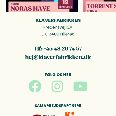
KLAVERFABRIKKEN
FOOTER
Fredensvej 12A
DK-3400 Hillerød
Tlf: +45 48 26 74 57
hej@klaverfabrikken.dk
FØLG OS HER
SAMARBEJDSPARTNERE