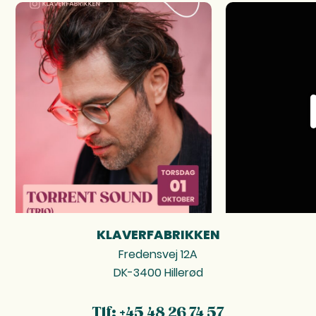
KLAVERFABRIKKEN
FOOTER
Fredensvej 12A
DK-3400 Hillerød
Tlf: +45 48 26 74 57