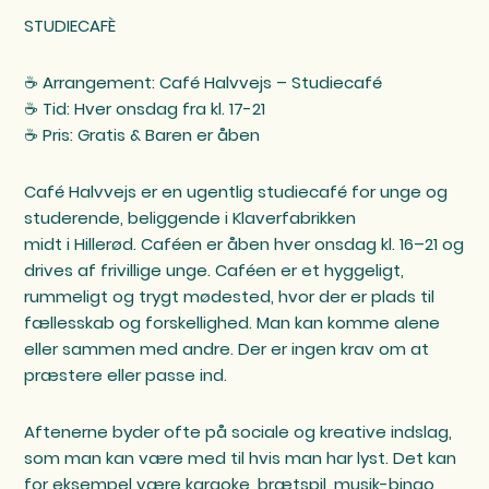
STUDIECAFÈ
☕️ Arrangement: Café Halvvejs – Studiecafé
☕️ Tid: Hver onsdag fra kl. 17-21
☕️ Pris: Gratis & Baren er åben
Café Halvvejs er en ugentlig studiecafé for unge og
studerende, beliggende i Klaverfabrikken
midt i Hillerød. Caféen er åben hver onsdag kl. 16–21 og
drives af frivillige unge. Caféen er et hyggeligt,
rummeligt og trygt mødested, hvor der er plads til
fællesskab og forskellighed. Man kan komme alene
eller sammen med andre. Der er ingen krav om at
præstere eller passe ind.
Aftenerne byder ofte på sociale og kreative indslag,
som man kan være med til hvis man har lyst. Det kan
for eksempel være karaoke, brætspil, musik-bingo