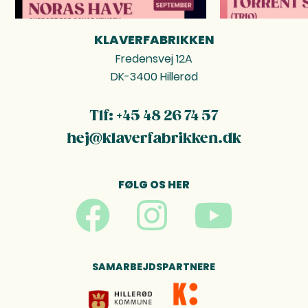
KLAVERFABRIKKEN
FOOTER
Fredensvej 12A
DK-3400 Hillerød
Tlf: +45 48 26 74 57
hej@klaverfabrikken.dk
FØLG OS HER
SAMARBEJDSPARTNERE