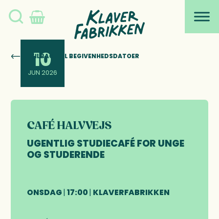
Søg
Skip
Skip
Skip
Skip
to
to
to
to
på
primary
main
primary
footer
navigation
content
sidebar
Klaverfabrikken
10
TILBAGE TIL BEGIVENHEDSDATOER
JUN 2026
CAFÉ HALVVEJS
UGENTLIG STUDIECAFÉ FOR UNGE
OG STUDERENDE
ONSDAG
|
17:00
|
KLAVERFABRIKKEN