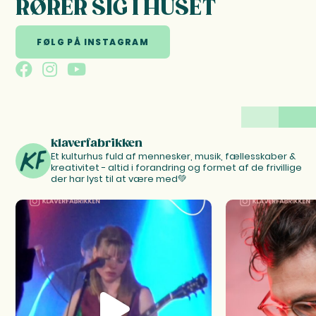
RØRER SIG I HUSET
FØLG PÅ INSTAGRAM
klaverfabrikken
Et kulturhus fuld af mennesker, musik, fællesskaber &
kreativitet - altid i forandring og formet af de frivillige
der har lyst til at være med💚