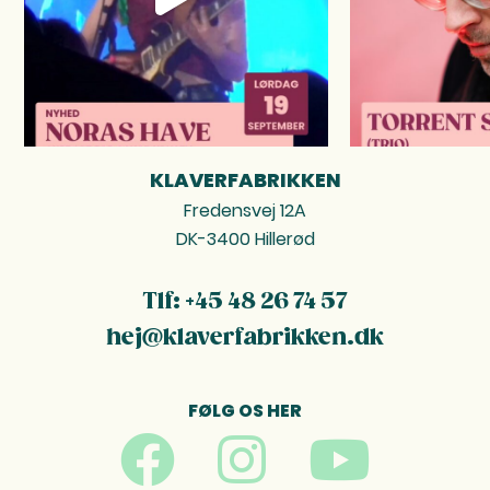
KLAVERFABRIKKEN
FOOTER
Fredensvej 12A
DK-3400 Hillerød
Tlf: +45 48 26 74 57
hej@klaverfabrikken.dk
FØLG OS HER