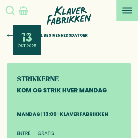
Søg
Skip
Skip
Skip
Skip
to
to
to
to
på
primary
main
primary
footer
navigation
content
sidebar
Klaverfabrikken
13
TILBAGE TIL BEGIVENHEDSDATOER
OKT 2025
STRIKKERNE
KOM OG STRIK HVER MANDAG
MANDAG
|
13:00
|
KLAVERFABRIKKEN
ENTRÉ
GRATIS