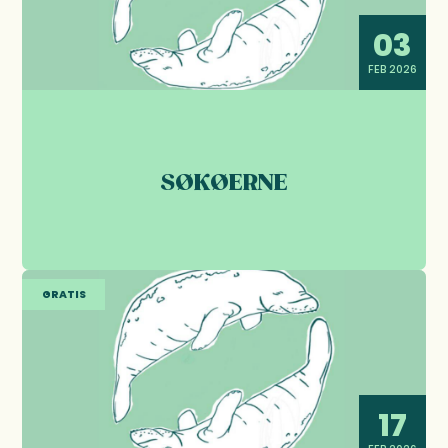
03
FEB 2026
SØKØERNE
GRATIS
17