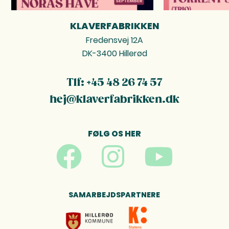
KLAVERFABRIKKEN
FOOTER
Fredensvej 12A
DK-3400 Hillerød
Tlf: +45 48 26 74 57
hej@klaverfabrikken.dk
FØLG OS HER
SAMARBEJDSPARTNERE