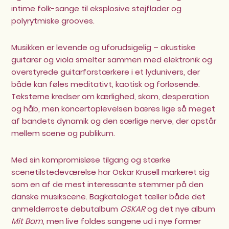
intime folk-sange til eksplosive støjflader og
polyrytmiske grooves.
Musikken er levende og uforudsigelig – akustiske
guitarer og viola smelter sammen med elektronik og
overstyrede guitarforstærkere i et lydunivers, der
både kan føles meditativt, kaotisk og forløsende.
Teksterne kredser om kærlighed, skam, desperation
og håb, men koncertoplevelsen bæres lige så meget
af bandets dynamik og den særlige nerve, der opstår
mellem scene og publikum.
Med sin kompromisløse tilgang og stærke
scenetilstedeværelse har Oskar Krusell markeret sig
som en af de mest interessante stemmer på den
danske musikscene. Bagkataloget tæller både det
anmelderroste debutalbum
OSKAR
og det nye album
Mit Barn
, men live foldes sangene ud i nye former