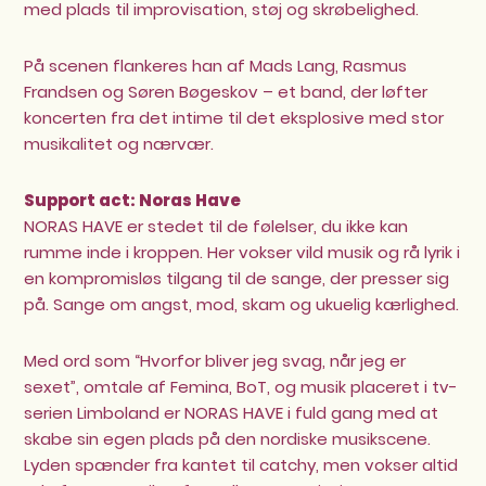
med plads til improvisation, støj og skrøbelighed.
På scenen flankeres han af
Mads Lang
,
Rasmus
Frandsen
og
Søren Bøgeskov
– et band, der løfter
koncerten fra det intime til det eksplosive med stor
musikalitet og nærvær.
Support act: Noras Have
NORAS HAVE er stedet til de følelser, du ikke kan
rumme inde i kroppen. Her vokser vild musik og rå lyrik i
en kompromisløs tilgang til de sange, der presser sig
på. Sange om angst, mod, skam og ukuelig kærlighed.
Med ord som “Hvorfor bliver jeg svag, når jeg er
sexet”, omtale af Femina, BoT, og musik placeret i tv-
serien Limboland er NORAS HAVE i fuld gang med at
skabe sin egen plads på den nordiske musikscene.
Lyden spænder fra kantet til catchy, men vokser altid