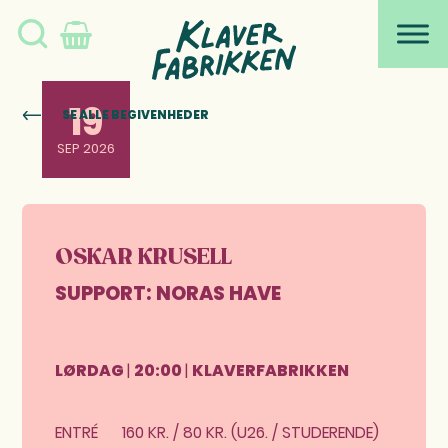
Søg
Skip
Skip
Skip
Skip
to
to
to
to
på
primary
main
primary
footer
navigation
content
sidebar
Klaverfabrikken
19
SE ALLE BEGIVENHEDER
SEP 2026
OSKAR KRUSELL
SUPPORT: NORAS HAVE
LØRDAG
|
20:00
|
KLAVERFABRIKKEN
ENTRÉ
160 KR. / 80 KR. (U26. / STUDERENDE)