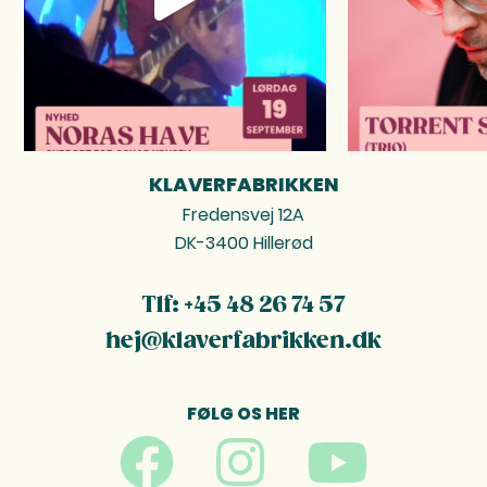
KLAVERFABRIKKEN
FOOTER
Fredensvej 12A
DK-3400 Hillerød
Tlf: +45 48 26 74 57
hej@klaverfabrikken.dk
FØLG OS HER