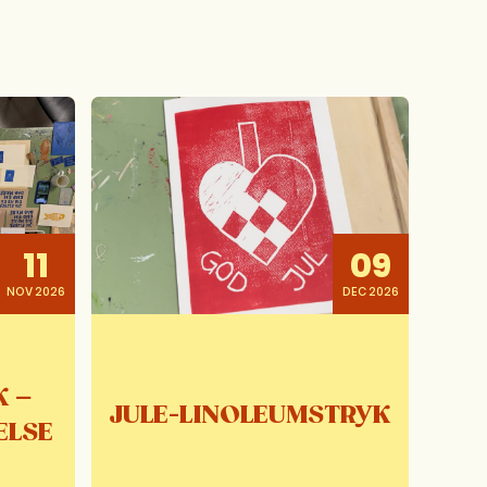
11
09
NOV 2026
DEC 2026
K –
JULE-LINOLEUMSTRYK
ELSE