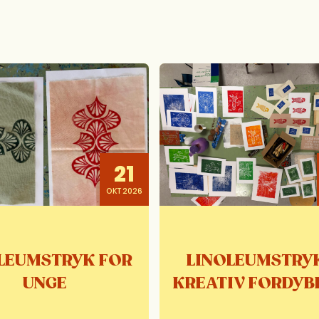
21
OKT 2026
LEUMSTRYK FOR
LINOLEUMSTRY
UNGE
KREATIV FORDYB