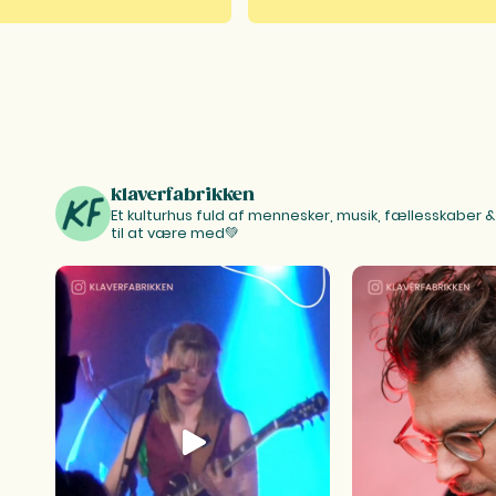
klaverfabrikken
Et kulturhus fuld af mennesker, musik, fællesskaber & k
til at være med💚