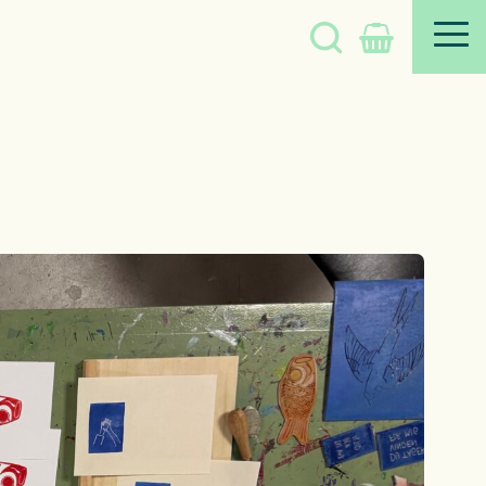
Søg
på