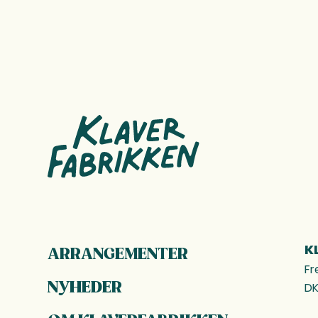
FOOTER
K
ARRANGEMENTER
Fr
NYHEDER
DK