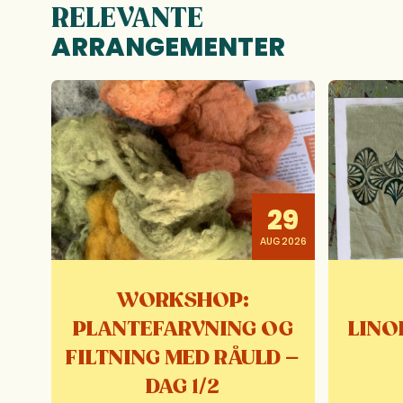
RELEVANTE
ARRANGEMENTER
29
AUG 2026
WORKSHOP:
PLANTEFARVNING OG
LINO
FILTNING MED RÅULD –
DAG 1/2