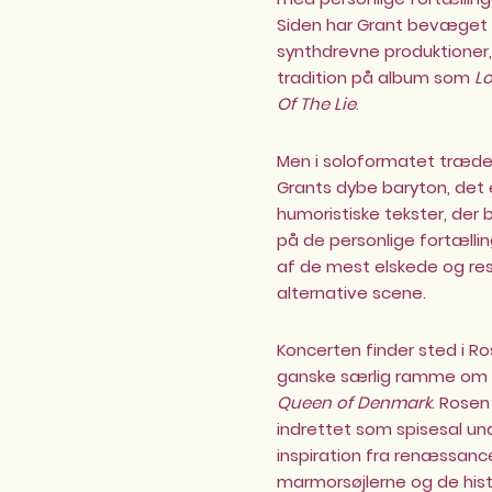
Siden har Grant bevæget 
synthdrevne produktioner
tradition på album som
Lo
Of The Lie
.
Men i soloformatet træder
Grants dybe baryton, det 
humoristiske tekster, der
på de personlige fortællin
af de mest elskede og re
alternative scene.
Koncerten finder sted i Ros
ganske særlig ramme om e
Queen of Denmark
. Rosen
indrettet som spisesal un
inspiration fra renæssanc
marmorsøjlerne og de histo