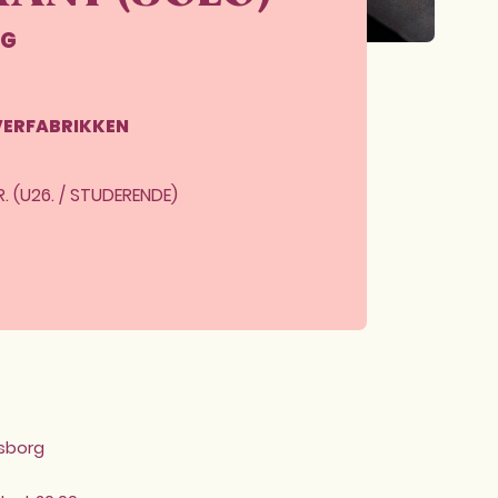
RG
VERFABRIKKEN
R. (U26. / STUDERENDE)
ksborg