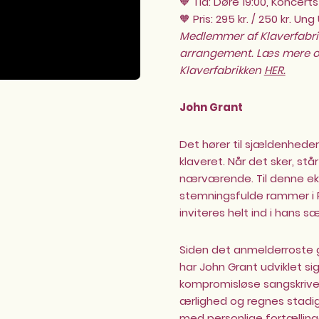
🧡 Tid: Døre 19:00, Koncerts
🧡 Pris: 295 kr. / 250 kr. U
Medlemmer af Klaverfabrikk
arrangement. Læs mere o
Klaverfabrikken
HER.
John Grant
Det hører til sjældenhede
klaveret. Når det sker, stå
nærværende. Til denne ek
stemningsfulde rammer i R
inviteres helt ind i hans s
Siden det anmelderrost
har John Grant udviklet si
kompromisløse sangskriver
ærlighed og regnes stadig
med personlige fortælling