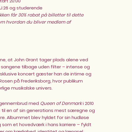
tart 20:00
ng U.26 og studerende
en får 30% rabat på billetter til dette
m hvordan du bliver medlem af
rne, at John Grant tager plads alene ved
r sangene tilbage uden filter – intense og
sklusive koncert gæster han de intime og
osen på Frederiksborg, hvor publikum
ærlige musikalske univers.
e gennembrud med
Queen of Denmark
i 2010
g til en af sin generations mest særegne og
e. Albummet blev hyldet for sin hudløse
 som et hovedværk i hans karriere – fyldt
er om kærlighed, identitet og længsel.