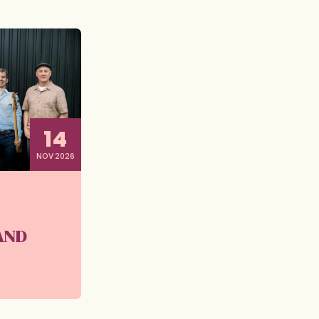
14
NOV 2026
AND