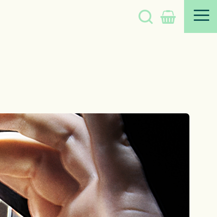
Søg
på