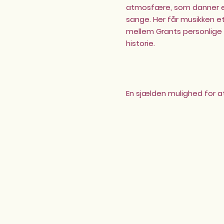
atmosfære, som danner e
sange. Her får musikken e
mellem Grants personlige 
historie.
En sjælden mulighed for a