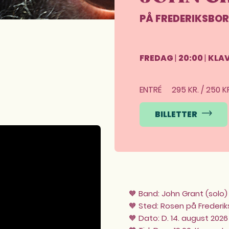
PÅ FREDERIKSBO
FREDAG
|
20:00
|
KLA
ENTRÉ
295 KR. / 250 K
BILLETTER
🧡 Band: John Grant (solo)
🧡 Sted: Rosen på Frederi
🧡 Dato: D. 14. august 2026