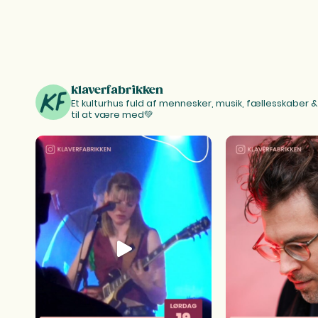
klaverfabrikken
Et kulturhus fuld af mennesker, musik, fællesskaber & k
til at være med💚