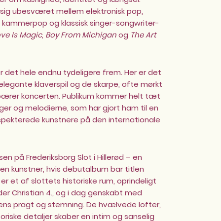
sig ubesværet mellem elektronisk pop,
, kammerpop og klassisk singer-songwriter-
ve Is Magic
,
Boy From Michigan
og
The Art
 det hele endnu tydeligere frem. Her er det
elegante klaverspil og de skarpe, ofte mørkt
 bærer koncerten. Publikum kommer helt tæt
ger og melodierne, som har gjort ham til en
spekterede kunstnere på den internationale
en på Frederiksborg Slot i Hillerød – en
n kunstner, hvis debutalbum bar titlen
 er et af slottets historiske rum, oprindeligt
der Christian 4., og i dag genskabt med
ens pragt og stemning. De hvælvede lofter,
riske detaljer skaber en intim og sanselig