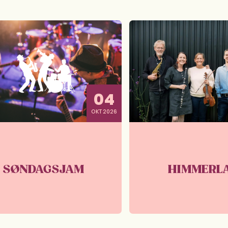
04
OKT 2026
SØNDAGSJAM
HIMMERL