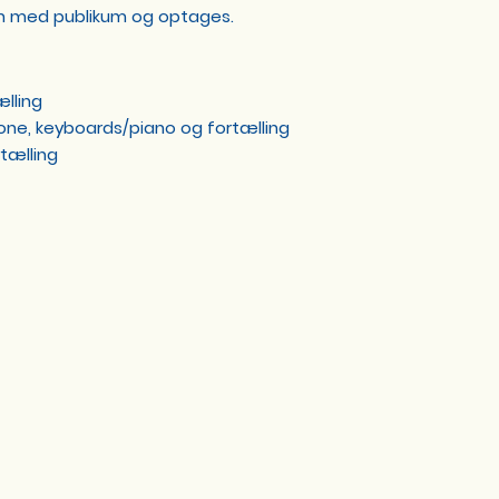
n med publikum og optages.
ælling
one, keyboards/piano og fortælling
rtælling