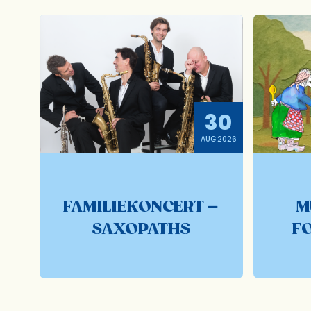
30
AUG 2026
FAMILIEKONCERT –
M
SAXOPATHS
F