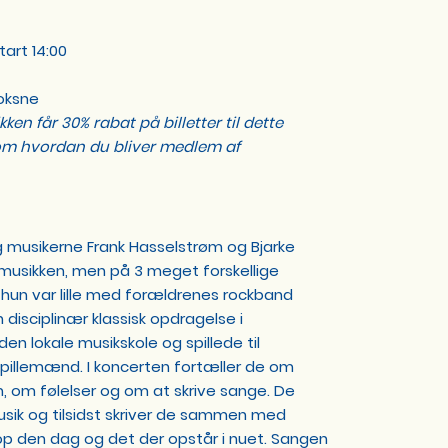
tart 14:00
Voksne
en får 30% rabat på billetter til dette
m hvordan du bliver medlem af
og musikerne Frank Hasselstrøm og Bjarke
i musikken, men på 3 meget forskellige
a hun var lille med forældrenes rockband
 disciplinær klassisk opdragelse i
 den lokale musikskole og spillede til
pillemænd. I koncerten fortæller de om
 om følelser og om at skrive sange. De
usik og tilsidst skriver de sammen med
p den dag og det der opstår i nuet. Sangen