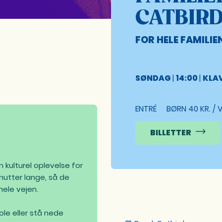
CATBIR
FOR HELE FAMILIE
SØNDAG
|
14:00
|
KLA
ENTRÉ
BØRN 40 KR. / 
BILLETTER
 kulturel oplevelse for
utter lange, så de
ele vejen.
le eller stå nede