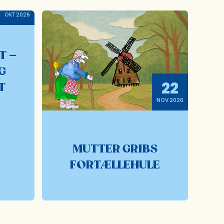
25
OKT 2026
T –
G
22
T
NOV 2026
MUTTER GRIBS
FORTÆLLEHULE