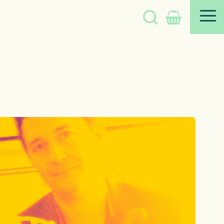
Søg
på