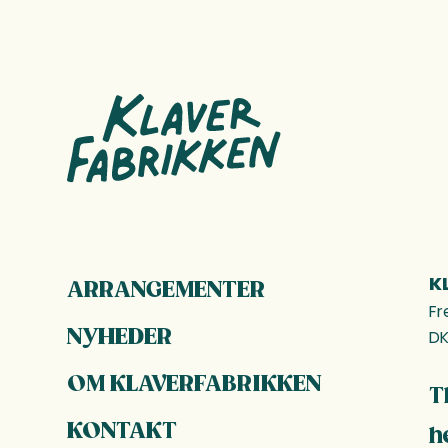
FOOTER
K
ARRANGEMENTER
Fr
NYHEDER
DK
OM KLAVERFABRIKKEN
T
KONTAKT
h