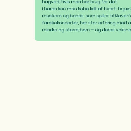
bagved, hvis man har brug for det.
I baren kan man købe lidt af hvert, fx juic
musikere og bands, som spiller til Klaver
familiekoncerter, har stor erfaring med a
mindre og større børn – og deres voksne