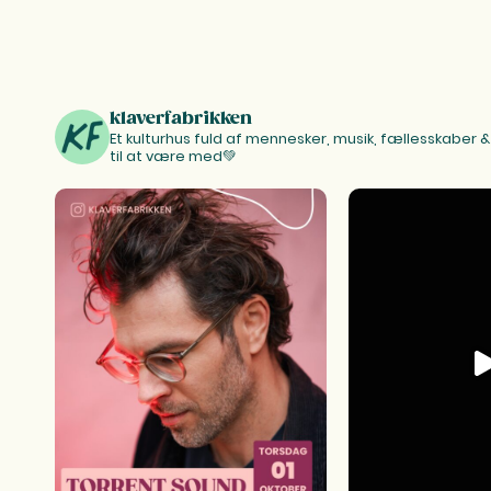
klaverfabrikken
Et kulturhus fuld af mennesker, musik, fællesskaber & k
til at være med💚