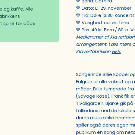
💙 Band: Catbird
💙 Dato: D. 29. november
e og kaffe. Alle
💙 Tid: Døre 13:30, Koncerts
fabrikkens
💙 Varighed: ca. en time
t spille for både
💙 Pris: 40 kr. Børn / 80 kr. 
.
Medlemmer af Klaverfabrikk
arrangement.
Læs mere o
Klaverfabrikken
HER.
Sangerinde Billie Koppel 
Falgren er alle vokset op 
måder. Billie turnerede fr
(Savage Rose). Frank fik en
Tivoligarden. Bjarke gik på
folkedans med de lokale s
deres musikalske barndom,
spiller også deres egen m
publikum en sang om neto