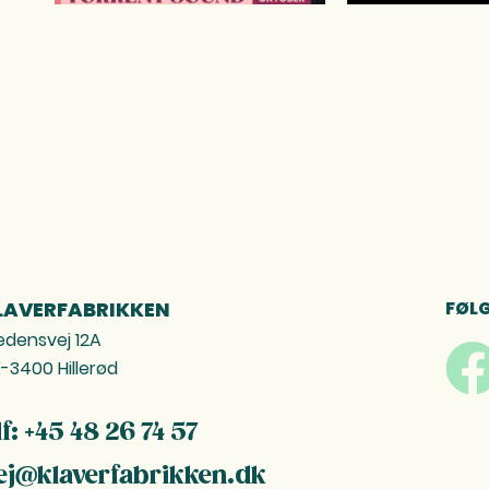
LAVERFABRIKKEN
FØLG
edensvej 12A
-3400 Hillerød
lf: +45 48 26 74 57
ej@klaverfabrikken.dk