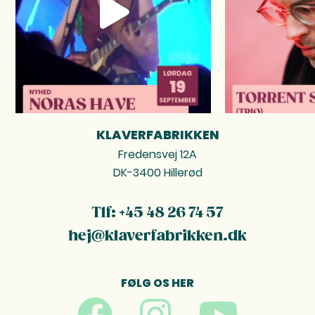
KLAVERFABRIKKEN
FOOTER
Fredensvej 12A
DK-3400 Hillerød
Tlf: +45 48 26 74 57
hej@klaverfabrikken.dk
FØLG OS HER