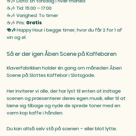
☕️🎶 Dato: En torsdag i hver måned
☕️🎶 Tid: 15:00 – 17:00
☕️🎶 Varighed: To timer
☕️🎶 Pris:
Gratis
🍻🎶
Happy Hour i begge timer, hvor du får 2 for 1 af
vin og øl.
Så er der igen Åben Scene på Kaffebaren
Klaverfabrikken holder én gang om måneden Åben
Scene på Slottes Kaffebar i Slotsgade.
Her inviterer vi alle, der har lyst til enten at indtage
scenen og præsenterer deres egen musik, eller til at
læne sig tilbage og nyde de sprøde toner med en
varm kop kaffe i hånden.
Du kan altså selv stå på scenen – eller blot lytte.