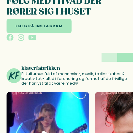
FØLG MED I HVAD DER
RØRER SIG I HUSET
FØLG PÅ INSTAGRAM
klaverfabrikken
Et kulturhus fuld af mennesker, musik, fællesskaber &
kreativitet - altid i forandring og formet af de frivillige
der har lyst til at være med💚